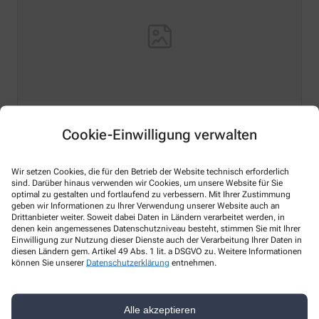
Cookie-Einwilligung verwalten
Hello world!
Welcome to WordPress on Azure Sites. This is your first
Wir setzen Cookies, die für den Betrieb der Website technisch erforderlich
post. Edit or delete it, then start writing!
sind. Darüber hinaus verwenden wir Cookies, um unsere Website für Sie
optimal zu gestalten und fortlaufend zu verbessern. Mit Ihrer Zustimmung
Mehr lesen
geben wir Informationen zu Ihrer Verwendung unserer Website auch an
Drittanbieter weiter. Soweit dabei Daten in Ländern verarbeitet werden, in
denen kein angemessenes Datenschutzniveau besteht, stimmen Sie mit Ihrer
Einwilligung zur Nutzung dieser Dienste auch der Verarbeitung Ihrer Daten in
diesen Ländern gem. Artikel 49 Abs. 1 lit. a DSGVO zu. Weitere Informationen
können Sie unserer
Datenschutzerklärung
entnehmen.
Kontakt
Alle akzeptieren
Königl. Privil. Roland-Apotheke