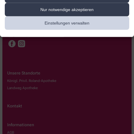
König-Christian Straße 5
,
24576
Bad Bramstedt
Nur notwendige akzeptieren
+49-4192/14 56
Einstellungen verwalten
+49-4192/8 51 19
kontakt@roland-apotheke.com
Unsere Standorte
Königl. Privil. Roland-Apotheke
Landweg Apotheke
Kontakt
Informationen
AGB