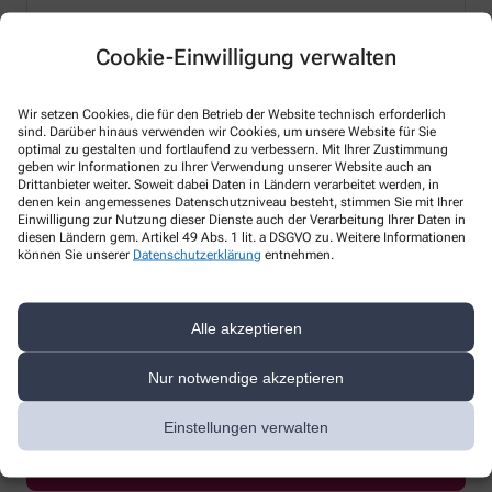
Cookie-Einwilligung verwalten
* Bitte füllen Sie die Pflichtfelder aus
Wir setzen Cookies, die für den Betrieb der Website technisch erforderlich
sind. Darüber hinaus verwenden wir Cookies, um unsere Website für Sie
Ich erkläre mich damit einverstanden, dass die von mir angegebenen
optimal zu gestalten und fortlaufend zu verbessern. Mit Ihrer Zustimmung
Daten elektronisch erfasst und gespeichert und meine Daten an die
geben wir Informationen zu Ihrer Verwendung unserer Website auch an
von mir ausgesuchte Apotheke übergeben werden. Rechtsgrundlage
Drittanbieter weiter. Soweit dabei Daten in Ländern verarbeitet werden, in
denen kein angemessenes Datenschutzniveau besteht, stimmen Sie mit Ihrer
der Verarbeitung ist Art. 6 Abs. 1 lit. a DS-GVO. Die Einwilligung kann
Einwilligung zur Nutzung dieser Dienste auch der Verarbeitung Ihrer Daten in
jederzeit widerrufen werden, z.B. per E-Mail an
kontakt@roland-
diesen Ländern gem. Artikel 49 Abs. 1 lit. a DSGVO zu. Weitere Informationen
apotheke.com
.
können Sie unserer
Datenschutzerklärung
entnehmen.
Ihre Daten werden ausschließlich zur Bearbeitung Ihrer Anfrage
verwendet. Weitere Informationen zum Datenschutz finden Sie unter
folgendem Link:
Datenschutz
.
Alle akzeptieren
Sind Sie ein Mensch? Dann wählen Sie bitte
den LKW
Nur notwendige akzeptieren
Einstellungen verwalten